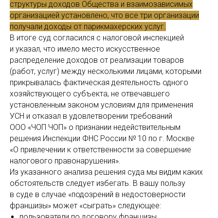
структуры доходов Общества и взаимозависимых
организацией установлено, что все три организации
получали доходы от парикмахерских услуг.
В итоге суд согласился с налоговой инспекцией
и указал, что имело место искусственное
распределение доходов от реализации товаров
(работ, услуг) между несколькими лицами, которыми
прикрывалась фактическая деятельность одного
хозяйствующего субъекта, не отвечавшего
установленным законом условиям для применения
УСН и отказал в удовлетворении требований
ООО «ЧОП ЧОП» о признании недействительным
решения Инспекции ФНС России № 10 по г. Москве
«О привлечении к ответственности за совершение
налогового правонарушения».
Из указанного анализа решения суда мы видим каких
обстоятельств следует избегать. В вашу пользу
в суде в случае «подозрений в недостоверности
франшизы» может «сыграть» следующее:
пользователи по договору франшизы