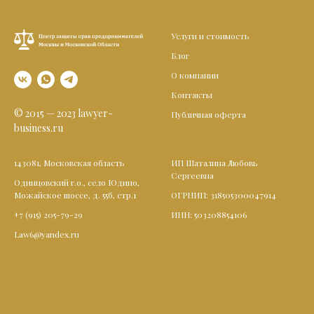
Услуги и стоимость
Блог
О компании
Контакты
© 2015 — 2023 lawyer-
Публичная оферта
business.ru
143081, Московская область
ИП Шаталина Любовь
Сергеевна
Одинцовский г.о., село Юдино,
Можайское шоссе, д. 55б, стр.1
ОГРНИП: 318505300047914
+7 (915) 205-79-29
ИНН: 503208854106
Law6@yandex.ru