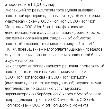
и перечислить НДФЛ сумму.
Инспекцией по результатам проведения выездной
налоговой проверки сделаны выводы об искажении
участниками схемы ООО «Чоп Чоп», ООО «Чоп Чоп
Москва» и ООО «Чоп Чоп Шоп», фактически
действовавшими и осуществлявшими деятельность,
как единая организация, сведений об объектах
налогообложения, что явилось в силу п. 1 ст. 54.1
НК РФ, превышением налогоплательщиками пределов
осуществления прав по исчислению налоговой базы
и сумм налогов.
Как следует из оспариваемого решения, проверяемый
налогоплательщик и взаимозависимые с ним
ООО «Чоп Чоп Москва» и ООО «Чоп Чоп Шоп»
(имеющие одних и тех же учредителей) осуществляли
деятельность по оказанию услуг мужских
парикмахерских (барбершопы) через обособленные
подразделения. При этом ООО «Чоп Чоп», ООО «Чоп
Чоп Москва» и ООО «Чоп Чоп Шоп» с момента